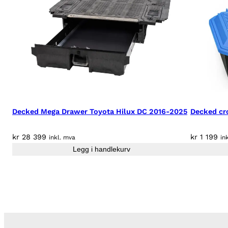
Decked Mega Drawer Toyota Hilux DC 2016-2025
Decked cr
kr
28 399
kr
1 199
inkl. mva
in
Legg i handlekurv