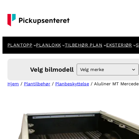
Hopp
til
innhold
PLANTOPP
PLANLOKK
TILBEHØR PLAN
EKSTERIØR
S
Velg bilmodell
Velg merke
Hjem
/
Plantilbehør
/
Planbeskyttelse
/ Aluliner MT Mercede