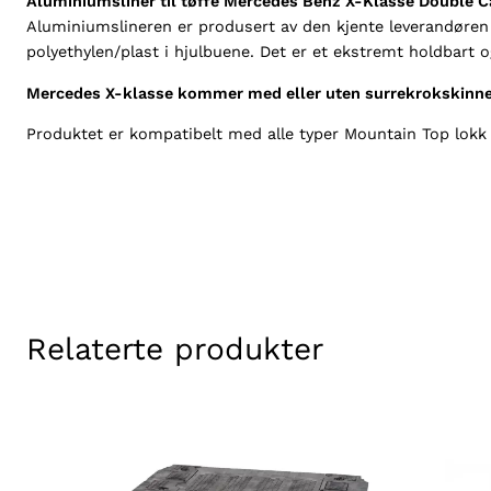
Aluminiumsliner til tøffe Mercedes Benz X-Klasse Double C
Aluminiumslineren er produsert av den kjente leverandøren M
polyethylen/plast i hjulbuene. Det er et ekstremt holdbart o
Mercedes X-klasse kommer med eller uten surrekrokskinner
Produktet er kompatibelt med alle typer Mountain Top lokk
Relaterte produkter