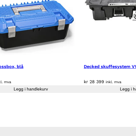
-
2
0
2
1
a
n
t
a
l
ossbox, blå
Decked skuffesystem 
l
kr
28 399
kl. mva
inkl. mva
Legg i handlekurv
Legg i h