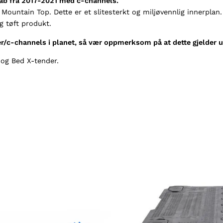
ab fra 2017-2021 med c-channels.
c
ountain Top. Dette er et slitesterkt og miljøvennlig innerplan.
e
g tøft produkt.
d
/c-channels i planet, så vær oppmerksom på at dette gjelder 
e
s
 og Bed X-tender.
X
-
k
l
a
s
s
e
D
C
2
0
1
7