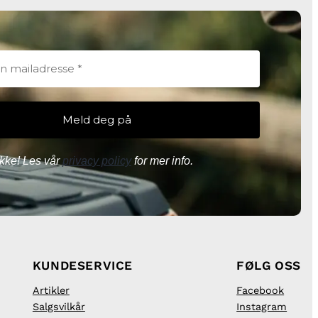
kke! Les vår
privacy policy
for mer info.
KUNDESERVICE
FØLG OSS
Artikler
Facebook
Salgsvilkår
Instagram