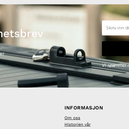
hetsbrev
er
Vi spammer i
INFORMASJON
Om oss
Historien vår