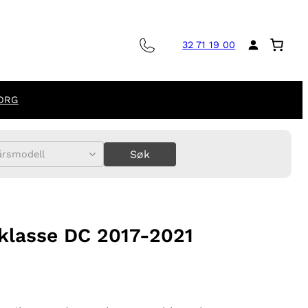
32 71 19 00
ORG
Søk
årsmodell
klasse DC 2017-2021