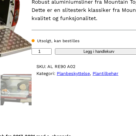
Robust aluminiumsliner fra Mountain To
Dette er en slitesterk klassiker fra Mo
kvalitet og funksjonalitet.
Utsolgt, kan bestilles
A
Legg i handlekurv
l
u
SKU:
AL RE90 A02
l
Kategori:
Planbeskyttelse
, 
Plantilbehør
i
n
e
r
M
T
M
e
r