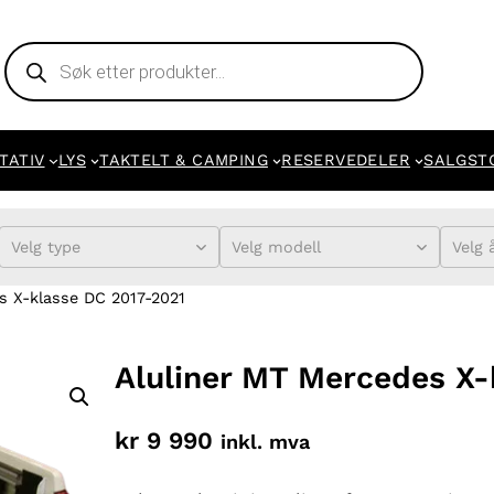
Products
search
TATIV
LYS
TAKTELT & CAMPING
RESERVEDELER
SALGST
Velg type
Velg modell
Velg 
s X-klasse DC 2017-2021
Aluliner MT Mercedes X-
kr
9 990
inkl. mva