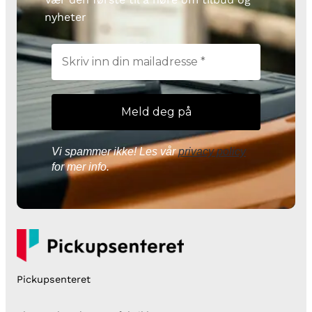
nyheter
Vi spammer ikke! Les vår
privacy policy
for mer info.
Pickupsenteret