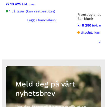
kr
10 425
inkl. mva
1 på lager (kan restbestilles)
Frontbøyle Isuzu
Bar blank
Legg i handlekurv
kr
8 250
inkl. mva
Utsolgt, kan bes
Legg
Meld deg på vårt
nyhetsbrev
Vær den første til å høre om tilbud og