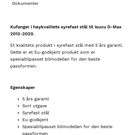
Dokumenter
e
I
s
u
Kufanger i høykvalitets syrefast stål til Isuzu D-Max
z
2012-2020.
u
Et kvalitets produkt i syrefast stål med 5 års garanti.
D
Dette er et Eu-godkjent produkt som er
-
spesialtilpasset bilmodellen for den beste
M
passformen.
a
x
2
0
Egenskaper
1
5 års garanti
2
Sort utgave
-
Syrefast stål
2
Eu-godkjent
0
Spesialtilpasset bilmodellen for den beste
1
passformen