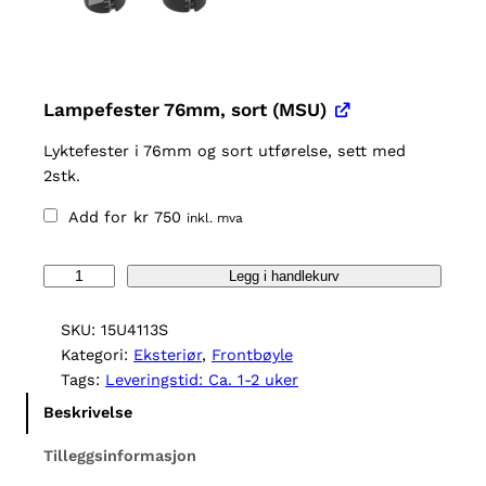
Lampefester 76mm, sort (MSU)
Lyktefester i 76mm og sort utførelse, sett med
2stk.
Add for
kr
750
inkl. mva
F
Legg i handlekurv
r
o
SKU:
15U4113S
n
Kategori:
Eksteriør
, 
Frontbøyle
t
Tags:
Leveringstid: Ca. 1-2 uker
b
Beskrivelse
ø
y
Tilleggsinformasjon
l