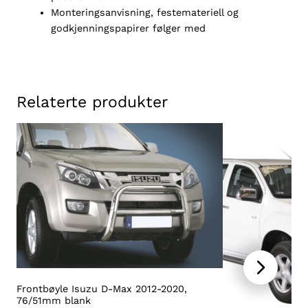
9
Monteringsanvisning, festemateriell og
,
godkjenningspapirer følger med
7
6
/
5
1
Relaterte produkter
m
m
s
o
r
t
a
n
t
a
l
l
Frontbøyle Isuzu D-Max 2012-2020,
76/51mm blank