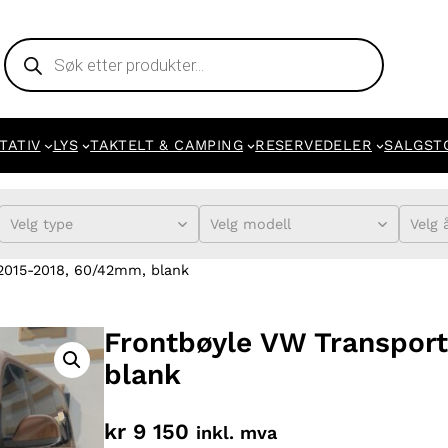
Products
search
TATIV
LYS
TAKTELT & CAMPING
RESERVEDELER
SALGST
Velg type
Velg modell
Velg 
2015-2018, 60/42mm, blank
Frontbøyle VW Transpor
blank
kr
9 150
inkl. mva