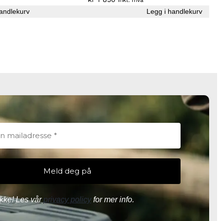
andlekurv
Legg i handlekurv
kke! Les vår
privacy policy
for mer info.