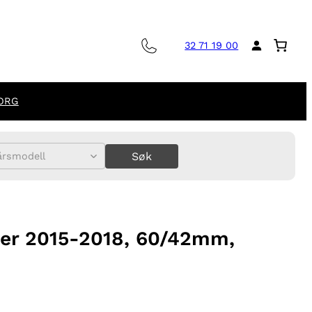
32 71 19 00
ORG
Søk
årsmodell
ter 2015-2018, 60/42mm,