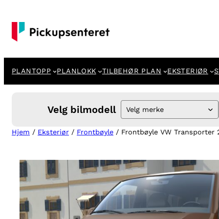
Hopp
til
innhold
PLANTOPP
PLANLOKK
TILBEHØR PLAN
EKSTERIØR
S
Velg bilmodell
Velg merke
Hjem
/
Eksteriør
/
Frontbøyle
/ Frontbøyle VW Transporter 