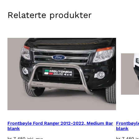
Relaterte produkter
Frontbøyle Ford Ranger 2012-2022, Medium Bar
Frontbøyl
blank
blank
kr
7 450
kr
7 450
inkl. mva
i