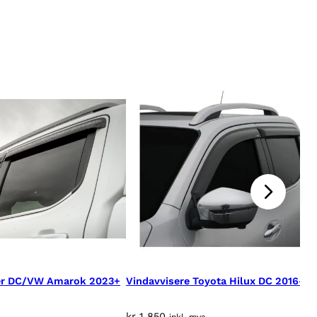
ger DC/VW Amarok 2023+
Vindavvisere Toyota Hilux DC 2016-2
kr
1 850
inkl. mva