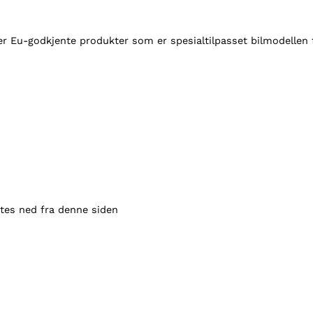
b
ø
ec er Eu-godkjente produkter som er spesialtilpasset bilmodell
y
l
e
V
W
T
r
a
n
s
p
stes ned fra denne siden
o
r
t
e
r
2