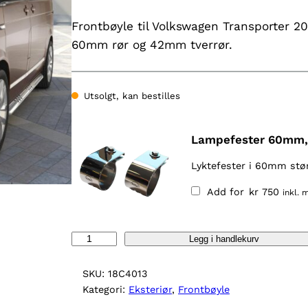
Frontbøyle til Volkswagen Transporter 2
60mm rør og 42mm tverrør.
Utsolgt, kan bestilles
Lampefester 60mm,
Lyktefester i 60mm stør
Add for
kr
750
inkl. 
F
Legg i handlekurv
r
o
SKU:
18C4013
n
Kategori:
Eksteriør
, 
Frontbøyle
t