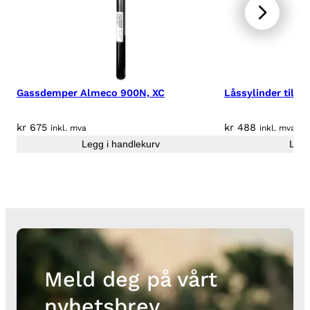
s
u
b
i
s
Gassdemper Almeco 900N, XC
Låssylinder til A
h
i
L
kr
675
kr
488
inkl. mva
inkl. mva
2
Legg i handlekurv
Legg
0
0
2
0
1
6
-
2
Meld deg på vårt
0
nyhetsbrev
2