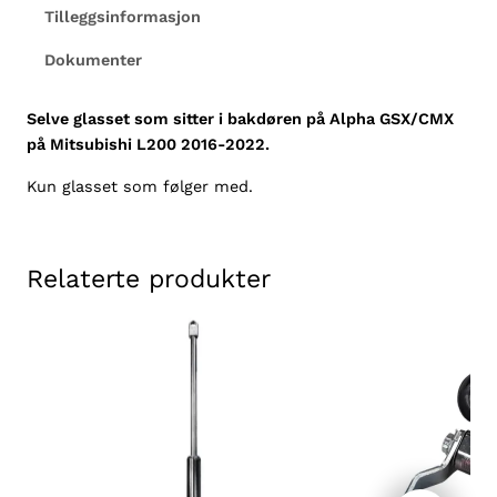
a
Tilleggsinformasjon
k
Dokumenter
d
ø
r
Selve glasset som sitter i bakdøren på Alpha GSX/CMX
A
på Mitsubishi L200 2016-2022.
l
Kun glasset som følger med.
p
h
a
G
Relaterte produkter
S
X
/
C
M
X
M
i
t