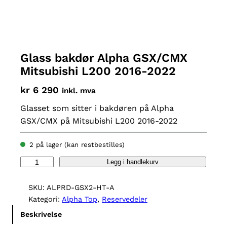
Glass bakdør Alpha GSX/CMX
Mitsubishi L200 2016-2022
kr
6 290
inkl. mva
Glasset som sitter i bakdøren på Alpha
GSX/CMX på Mitsubishi L200 2016-2022
2 på lager (kan restbestilles)
G
Legg i handlekurv
l
a
SKU:
ALPRD-GSX2-HT-A
s
Kategori:
Alpha Top
, 
Reservedeler
s
Beskrivelse
b