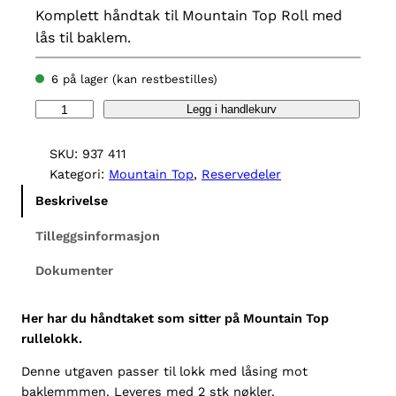
Komplett håndtak til Mountain Top Roll med
lås til baklem.
6 på lager (kan restbestilles)
H
Legg i handlekurv
å
n
SKU:
937 411
d
Kategori:
Mountain Top
, 
Reservedeler
t
Beskrivelse
a
k
Tilleggsinformasjon
M
Dokumenter
o
u
n
Her har du håndtaket som sitter på Mountain Top
t
rullelokk.
a
Denne utgaven passer til lokk med låsing mot
i
baklemmmen. Leveres med 2 stk nøkler.
n