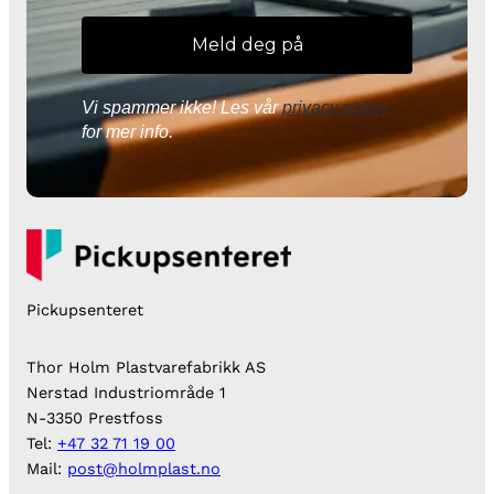
Vi spammer ikke! Les vår
privacy policy
for mer info.
Pickupsenteret
Thor Holm Plastvarefabrikk AS
Nerstad Industriområde 1
N-3350 Prestfoss
Tel:
+47 32 71 19 00
Mail:
post@holmplast.no