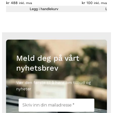
e
kr
488
kr
100
inkl. mva
inkl. mva
m
Legg i handlekurv
Legg
a
n
t
a
l
l
Meld deg på vårt
nyhetsbrev
Vær den første til å høre om tilbud og
nyheter