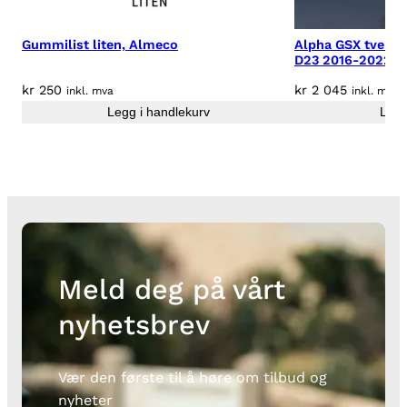
Gummilist liten, Almeco
Alpha GSX tverrg
D23 2016-2022 o
kr
250
kr
2 045
inkl. mva
inkl. mva
Legg i handlekurv
Legg
Meld deg på vårt
nyhetsbrev
Vær den første til å høre om tilbud og
nyheter