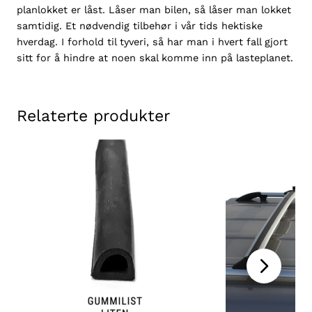
planlokket er låst. Låser man bilen, så låser man lokket
a
samtidig. Et nødvendig tilbehør i vår tids hektiske
n
hverdag. I forhold til tyveri, så har man i hvert fall gjort
l
sitt for å hindre at noen skal komme inn på lasteplanet.
o
k
k
a
Relaterte produkter
n
t
a
l
l