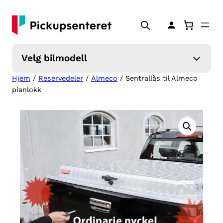
Hopp
til
innhold
Velg bilmodell
Hjem
/
Reservedeler
/
Almeco
/ Sentrallås til Almeco
planlokk