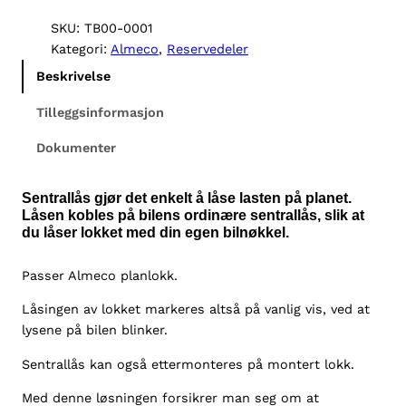
e
n
SKU:
TB00-0001
t
Kategori:
Almeco
, 
Reservedeler
r
Beskrivelse
a
l
Tilleggsinformasjon
l
Dokumenter
å
s
t
Sentrallås gjør det enkelt å låse lasten på planet.
i
Låsen kobles på bilens ordinære sentrallås, slik at
du låser lokket med din egen bilnøkkel.
l
A
l
Passer Almeco planlokk.
m
Låsingen av lokket markeres altså på vanlig vis, ved at
e
lysene på bilen blinker.
c
o
Sentrallås kan også ettermonteres på montert lokk.
p
Med denne løsningen forsikrer man seg om at
l