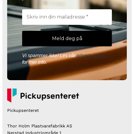
Vi spammer ikke! Les vår
privacy policy
for mer info.
Pickupsenteret
Thor Holm Plastvarefabrikk AS
Nerstad Industriområde 1