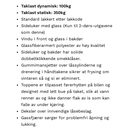
Taklast dynamisk: 100kg
Taklast statisk: 350kg
Standard lakkert etter lakkode
Sideluker med glass (Kun til 2-dørs-utgavene
som denne)
Vindu i front og glass i bakdør
Glassfiberarmert polyester av høy kvalitet
Sideluker og bakdør har solide
dobbeltklikkende smekklåser.
Gummimansjetter over låssylinderne og
drenering i håndtakene sikrer at frysing om
vinteren så og si er eliminert.
Toppene er tilpasset førerhytten på bilen og
designet med lett bue på taket, slik at vann
renner av og ikke danner flak av is som kan
falle av under kjøring.
Deksler over innvendige låsebeslag.
Gassfjærer sørger for problemfri åpning og
lukking.