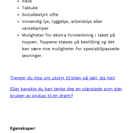
Rails
e
Takluke
r
Solcellestyrt vifte
a
Innvendig lys, ryggelys, arbeidslys eller
n
varsellamper
t
Muligheter for ekstra forsterkning i taket på
a
toppen. Toppene støpes på bestilling og det
l
kan være noe muligheter for spesialtilpassede
l
løsninger.
Trenger du tips om utstyr til bilen på jakt, les her!
Eller kanskje du kan tenke deg en planslede som gjør
bruken av pickup til en drøm?
Egenskaper: