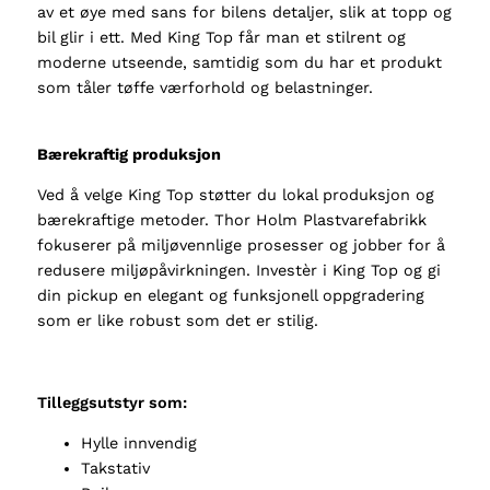
av et øye med sans for bilens detaljer, slik at topp og
b
bil glir i ett. Med King Top får man et stilrent og
2
moderne utseende, samtidig som du har et produkt
0
som tåler tøffe værforhold og belastninger.
1
2
-
Bærekraftig produksjon
2
0
Ved å velge King Top støtter du lokal produksjon og
2
bærekraftige metoder. Thor Holm Plastvarefabrikk
2
fokuserer på miljøvennlige prosesser og jobber for å
,
redusere miljøpåvirkningen. Investèr i King Top og gi
g
din pickup en elegant og funksjonell oppgradering
l
som er like robust som det er stilig.
a
s
s
Tilleggsutstyr som:
l
Hylle innvendig
u
Takstativ
k