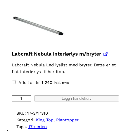
Labcraft Nebula Interiørlys m/bryter
Labcraft Nebula Led lyslist med bryter. Dette er et
fint interiørlys til hardtop.
Add for
kr
1 240
inkl. mva
K
Legg i handlekurv
i
n
SKU:
17-3/17310
g
Kategori:
King Top
, 
Plantopper
T
Tags:
17-serien