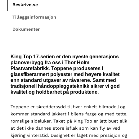
o
Beskrivelse
p
1
Tilleggsinformasjon
8
Dokumenter
9
F
o
r
King Top 17-serien er den nyeste generasjons
d
planoverbygg fra oss i Thor Holm
R
Plastvarefabrikk. Toppene produseres i
a
glassfiberarmert polyester med høyere kvalitet
n
enn standard utgaver av råvarene. Samt med
tradisjonell håndoppleggsteknikk sikrer vi god
g
kvalitet og holdbarhet på produktene.
e
r
Toppene er skreddersy
dd til hver enkelt bilmodell og
R
kommer standard
lakkert i bilens farge og
med tette,
a
romslige
sideluker
.
Taket på King Top er lett
buet
slik
p
at det ikke dannes store isflak som kan fly av ved
C
kjøring vinterstid.
Designet er laget med presisjon og
a