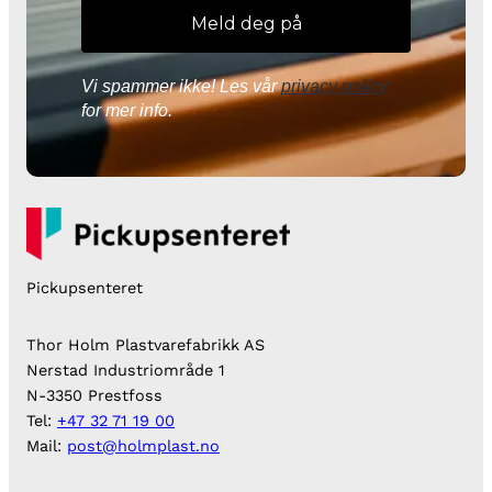
Vi spammer ikke! Les vår
privacy policy
for mer info.
Pickupsenteret
Thor Holm Plastvarefabrikk AS
Nerstad Industriområde 1
N-3350 Prestfoss
Tel:
+47 32 71 19 00
Mail:
post@holmplast.no