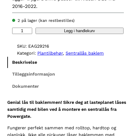
2016-2022.
2 på lager (kan restbestilles)
S
Legg i handlekurv
e
n
SKU:
EAG29216
t
Kategori:
Plantilbehør
, 
Sentrallås baklem
r
Beskrivelse
a
l
Tilleggsinformasjon
l
Dokumenter
å
s
b
Genial lås til baklemmen! Sikre deg at lasteplanet låses
a
samtidig med bilen ved å montere en sentrallås fra
k
Powergate.
l
Fungerer perfekt sammen med rolltop, hardtop og
e
planlokk. Ikke alle pickuper låser baklemmen med
m