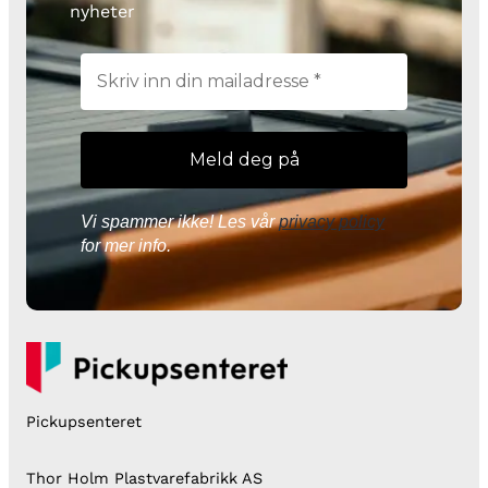
nyheter
Vi spammer ikke! Les vår
privacy policy
for mer info.
Pickupsenteret
Thor Holm Plastvarefabrikk AS