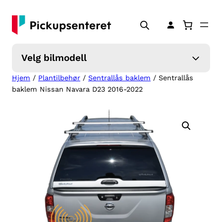
Hopp
til
innhold
Velg bilmodell
Hjem
/
Plantilbehør
/
Sentrallås baklem
/ Sentrallås
baklem Nissan Navara D23 2016-2022