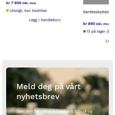
-
kr
7 800
inkl. mva
2
Utsolgt, kan bestilles
Kantbeskyttelse U
0
Legg i handlekurv
2
kr
890
inkl. mva
2
13 på lager (kan
a
n
Legg
t
a
l
l
Meld deg på vårt
nyhetsbrev
Vær den første til å høre om tilbud og