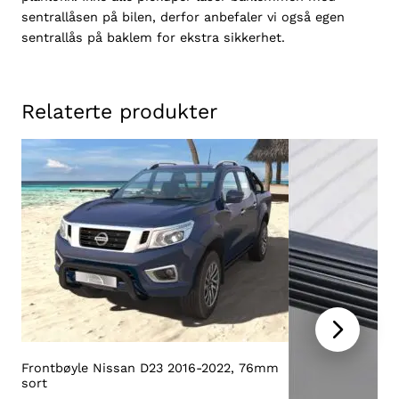
sentrallåsen på bilen, derfor anbefaler vi også egen
N
sentrallås på baklem for ekstra sikkerhet.
i
s
s
a
Relaterte produkter
n
N
a
v
a
r
a
D
2
3
2
0
1
Frontbøyle Nissan D23 2016-2022, 76mm
sort
6