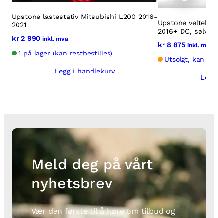
Upstone lastestativ Mitsubishi L200 2016-
Upstone veltebøyl
2021
2016+ DC, sølv
kr
2 990
inkl. mva
kr
8 875
inkl. mva
1 på lager (kan restbestilles)
Utsolgt, kan bes
Legg i handlekurv
Legg
Meld deg på vårt
nyhetsbrev
Vær den første til å høre om tilbud og