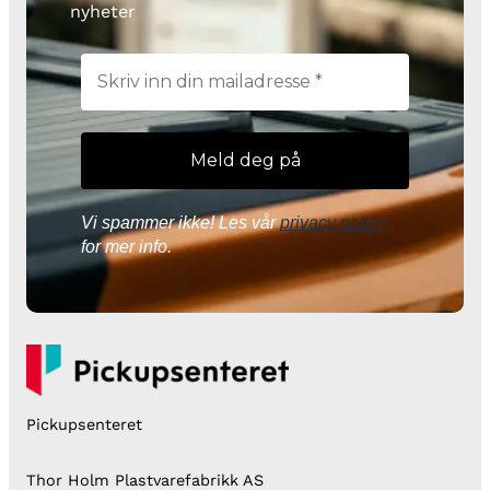
nyheter
Vi spammer ikke! Les vår
privacy policy
for mer info.
Pickupsenteret
Thor Holm Plastvarefabrikk AS