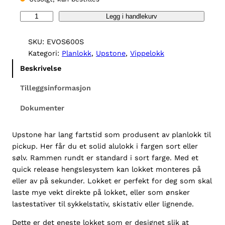
U
Legg i handlekurv
p
s
SKU:
EVOS600S
t
Kategori:
Planlokk
, 
Upstone
, 
Vippelokk
o
Beskrivelse
n
e
Tilleggsinformasjon
M
Dokumenter
i
t
s
Upstone har lang fartstid som produsent av planlokk til
u
pickup. Her får du et solid alulokk i fargen sort eller
b
sølv. Rammen rundt er standard i sort farge. Med et
i
quick release hengslesystem kan lokket monteres på
s
eller av på sekunder. Lokket er perfekt for deg som skal
h
laste mye vekt direkte på lokket, eller som ønsker
i
lastestativer til sykkelstativ, skistativ eller lignende.
L
Dette er det eneste lokket som er designet slik at
2