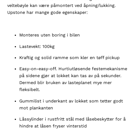
veltebøyle kan være påmontert ved åpning/lukking.
0
Upstone har mange gode egenskaper:
0
D
C
2
Monteres uten boring i bilen
0
Lastevekt: 100kg
1
6
Kraftig og solid ramme som kler en tøff pickup
-
2
Easy-on-easy-off. Hurtiutløsende festemekanisme
0
på sidene gjør at lokket kan tas av på sekunder.
2
Dermed blir bruken av lasteplanet mye mer
2
fleksibelt.
,
Gummilist i underkant av lokket som tetter godt
s
mot plankanten
ø
l
Låssylinder i rustfritt stål med låsebeskytter for å
v
hindre at låsen fryser vinterstid
a