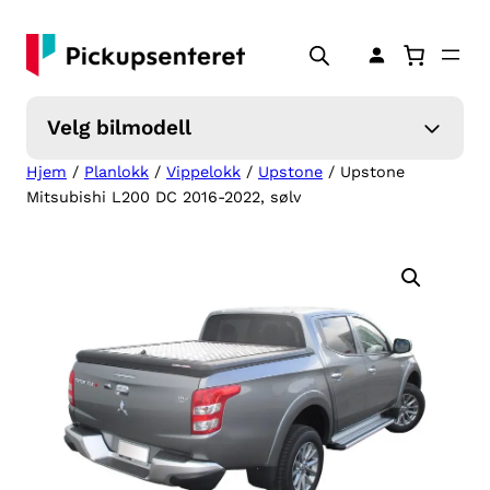
Hopp
til
innhold
Velg bilmodell
Hjem
/
Planlokk
/
Vippelokk
/
Upstone
/ Upstone
Mitsubishi L200 DC 2016-2022, sølv