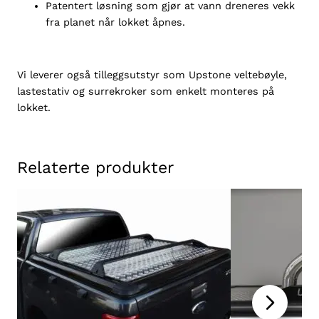
Patentert løsning som gjør at vann dreneres vekk
n
fra planet når lokket åpnes.
t
a
l
l
Vi leverer også tilleggsutstyr som Upstone veltebøyle,
lastestativ og surrekroker som enkelt monteres på
lokket.
Relaterte produkter