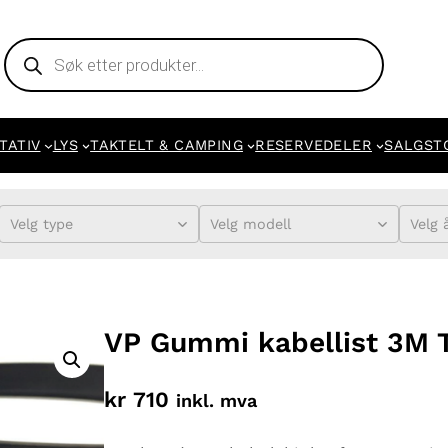
Products
search
TATIV
LYS
TAKTELT & CAMPING
RESERVEDELER
SALGST
Velg type
Velg modell
Velg 
VP Gummi kabellist 3M 
kr
710
inkl. mva