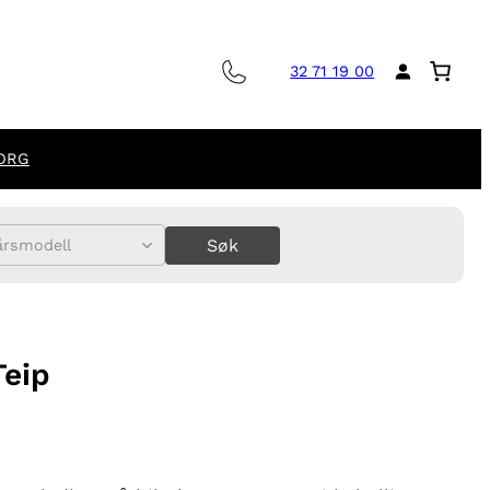
32 71 19 00
ORG
Søk
årsmodell
Teip