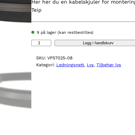
Her her du en kabelskjuler for monterin
Teip
9 på lager (kan restbestilles)
V
Legg i handlekurv
P
G
SKU:
VP57025-08
u
Kategori:
Ledningsnett
, 
Lys
, 
Tilbehør lys
m
m
i
k
a
b
e
l
l
i