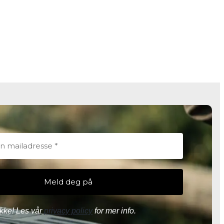
kke! Les vår
privacy policy
for mer info.