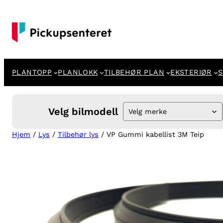
Hopp
til
innhold
PLANTOPP
PLANLOKK
TILBEHØR PLAN
EKSTERIØR
S
Velg bilmodell
Velg merke
Hjem
/
Lys
/
Tilbehør lys
/ VP Gummi kabellist 3M Teip