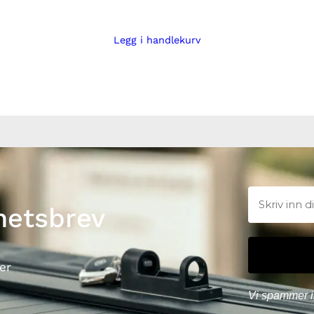
Legg i handlekurv
hetsbrev
er
Vi spammer i