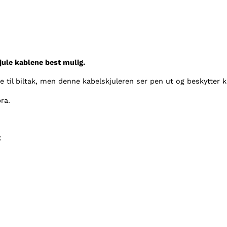
s
t
3
M
T
jule kablene best mulig.
e
i
 til biltak, men denne kabelskjuleren ser pen ut og beskytter k
p
ra.
a
n
t
a
:
l
l