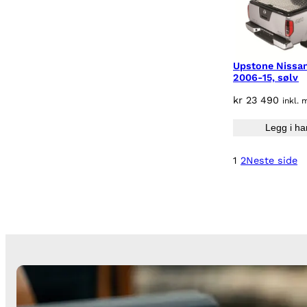
Upstone Nissa
2006-15, sølv
kr
23 490
inkl. 
Legg i ha
1
2
Neste side