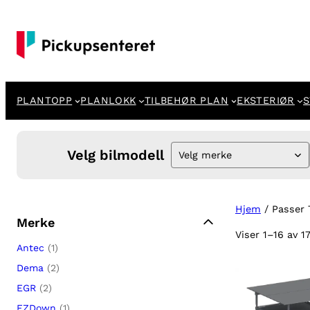
PLANTOPP
PLANLOKK
TILBEHØR PLAN
EKSTERIØR
S
Velg bilmodell
Velg merke
Hjem
/ Passer 
Merke
Viser 1–16 av 1
Antec
(1)
Dema
(2)
EGR
(2)
EZDown
(1)