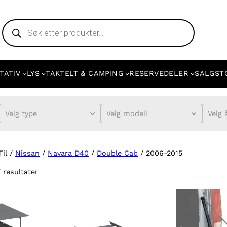
Products
search
TATIV
LYS
TAKTELT & CAMPING
RESERVEDELER
SALGST
Velg type
Velg modell
Velg 
Til /
Nissan
/
Navara D40
/
Double Cab
/ 2006-2015
7 resultater