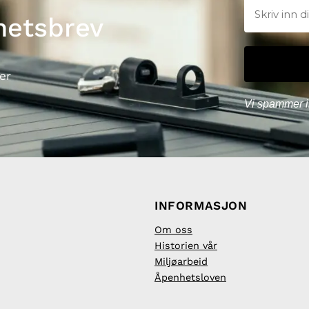
hetsbrev
er
Vi spammer i
INFORMASJON
Om oss
Historien vår
Miljøarbeid
Åpenhetsloven