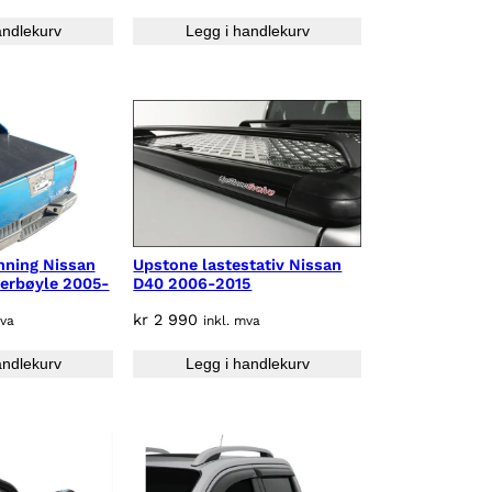
andlekurv
Legg i handlekurv
nning Nissan
Upstone lastestativ Nissan
terbøyle 2005-
D40 2006-2015
kr
2 990
mva
inkl. mva
andlekurv
Legg i handlekurv