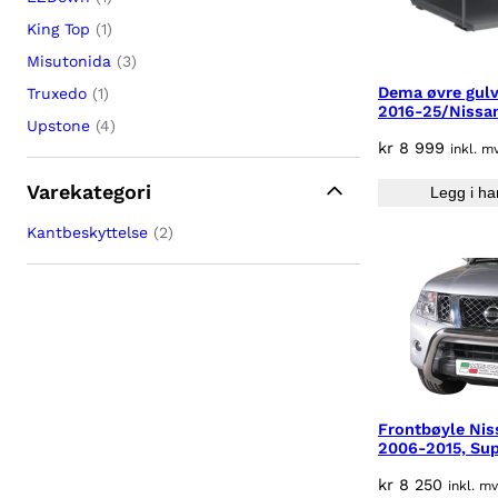
King Top
(1)
Misutonida
(3)
Dema øvre gulv
Truxedo
(1)
2016-25/Nissa
Upstone
(4)
kr
8 999
inkl. m
Varekategori
Legg i ha
Kantbeskyttelse
(2)
Frontbøyle Ni
2006-2015, Sup
kr
8 250
inkl. m