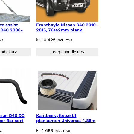
e assist
Frontbøyle Nissan D40 2010-
 D40 2008-
2015, 76/42mm blank
kr
10 425
mva
inkl. mva
andlekurv
Legg i handlekurv
ssan D40 DC
Kantbeskyttelse til
er Bar sort
plankanten Universal 4,85m
kr
1 699
mva
inkl. mva