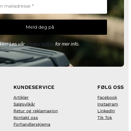
kke! Les vår
privacy policy
for mer info.
KUNDESERVICE
FØLG OSS
Artikler
Facebook
Salgsvilkår
Instagram
Retur og reklamasjon
LinkedIn
Kontakt oss
Tik Tok
Forhandlerskjema