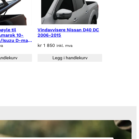
øyle til
Vindavvisere Nissan D40 DC
Amarok 10-
2006-2015
0/Isuzu D-max
kr
1 850
shi L200 CC
va
inkl. mva
andlekurv
Legg i handlekurv