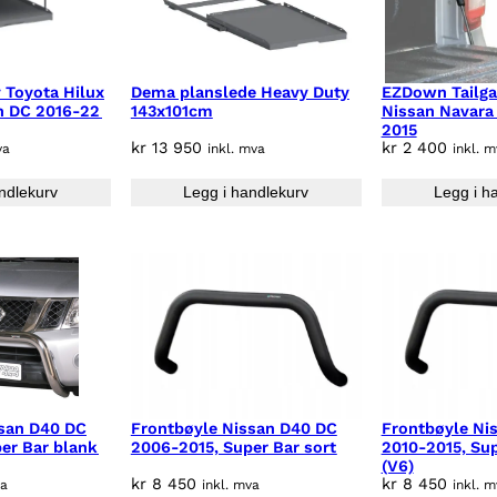
 Toyota Hilux
Dema planslede Heavy Duty
EZDown Tailgat
n DC 2016-22
143x101cm
Nissan Navara
2015
kr
13 950
kr
2 400
va
inkl. mva
inkl. 
ndlekurv
Legg i handlekurv
Legg i h
ssan D40 DC
Frontbøyle Nissan D40 DC
Frontbøyle Ni
er Bar blank
2006-2015, Super Bar sort
2010-2015, Sup
(V6)
kr
8 450
kr
8 450
va
inkl. mva
inkl. 