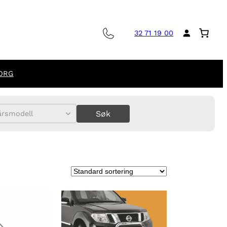
32 71 19 00
ORG
Søk
årsmodell