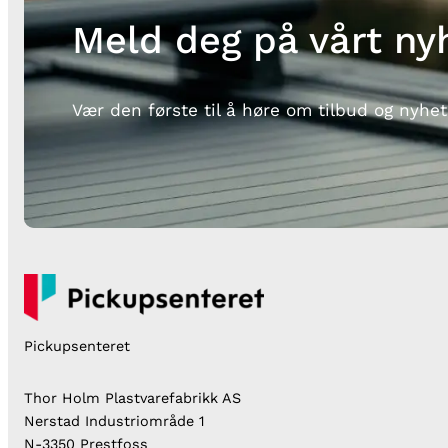
Meld deg på vårt ny
Vær den første til å høre om tilbud og nyhet
Pickupsenteret
Thor Holm Plastvarefabrikk AS
Nerstad Industriområde 1
N-3350 Prestfoss