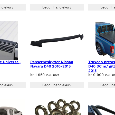
ndlekurv
Legg i handlekurv
Legg i h
e Universal,
Panserbeskytter Nissan
Truxedo prese
Navara D40 2010-2015
D40 DC m/ git
2015
kr
1 950
kr
9 900
inkl. mva
inkl. 
ndlekurv
Legg i handlekurv
Legg i h