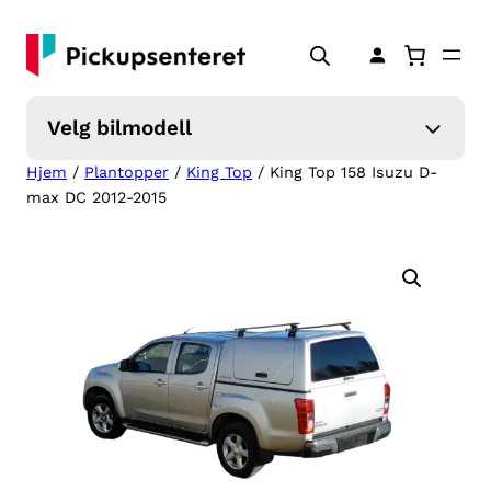
Hopp
til
innhold
Velg bilmodell
Hjem
/
Plantopper
/
King Top
/ King Top 158 Isuzu D-
max DC 2012-2015