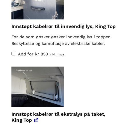
4
4
Innstøpt kabelrør til innvendig lys, King Top
9
For de som ønsker ønsker innvendig lys i toppen.
9
Beskyttelse og kamuflasje av elektriske kabler.
0
Add for
kr
850
inkl. mva
Innstøpt kabelrør til ekstralys på taket,
King Top