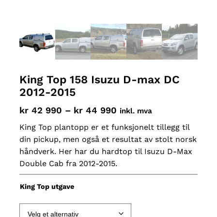
King Top 158 Isuzu D-max DC
2012-2015
P
kr
42 990
–
kr
44 990
inkl. mva
r
King Top plantopp er et funksjonelt tillegg til
i
din pickup, men også et resultat av stolt norsk
s
håndverk. Her har du hardtop til Isuzu D-Max
Double Cab fra 2012-2015.
o
m
King Top utgave
r
å