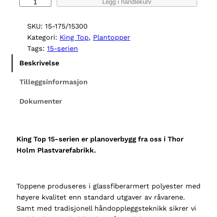
K
Legg i handlekurv
i
n
SKU:
15-175/15300
g
Kategori:
King Top
, 
Plantopper
T
Tags:
15-serien
o
Beskrivelse
p
1
Tilleggsinformasjon
5
Dokumenter
8
I
s
u
King Top 15-serien er planoverbygg fra oss i Thor
z
Holm Plastvarefabrikk.
u
D
-
Toppene produseres i glassfiberarmert polyester med
m
høyere kvalitet enn standard utgaver av råvarene.
a
Samt med tradisjonell håndoppleggsteknikk sikrer vi
x