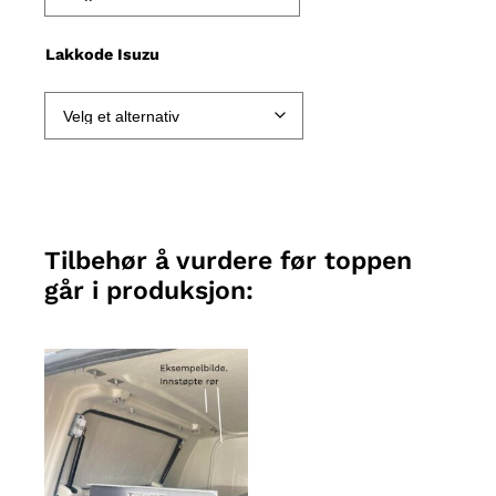
d
e
Lakkode Isuzu
:
k
r
4
2
Tilbehør å vurdere før toppen
9
går i produksjon:
9
0
t
i
l
k
r