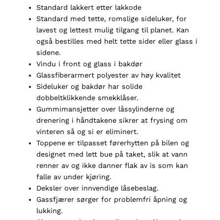
Standard lakkert etter lakkode
Standard med tette, romslige sideluker, for
lavest og lettest mulig tilgang til planet. Kan
også bestilles med helt tette sider eller glass i
sidene.
Vindu i front og glass i bakdør
Glassfiberarmert polyester av høy kvalitet
Sideluker og bakdør har solide
dobbeltklikkende smekklåser.
Gummimansjetter over låssylinderne og
drenering i håndtakene sikrer at frysing om
vinteren så og si er eliminert.
Toppene er tilpasset førerhytten på bilen og
designet med lett bue på taket, slik at vann
renner av og ikke danner flak av is som kan
falle av under kjøring.
Deksler over innvendige låsebeslag.
Gassfjærer sørger for problemfri åpning og
lukking.