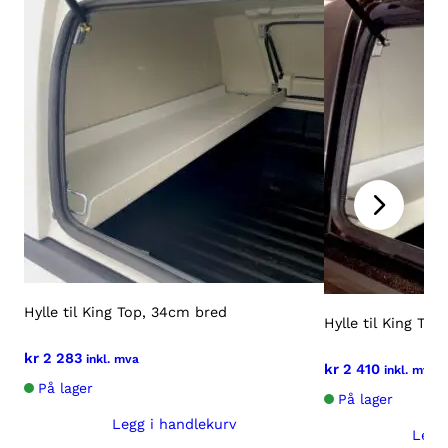
Hylle til King Top, 34cm bred
Hylle til King To
kr
2 283
inkl. mva
kr
2 410
inkl. mva
På lager
På lager
Legg i handlekurv
Legg