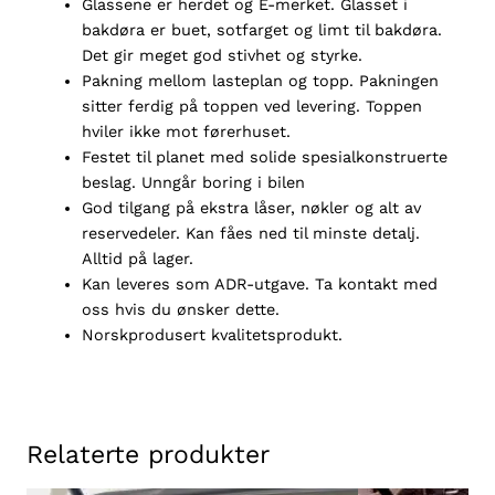
G
lassene er herdet og E-merket. Glasset i
bakdøra er buet, sotfarget og limt til bakdøra.
Det gir meget god stivhet og styrke.
P
akn
in
g mellom lasteplan og topp. Pakningen
sitter ferdig på toppen ved levering. Toppen
hviler ikke mot førerhuset.
Festet til planet med solide spesialkonstruerte
beslag. Unngår boring i bilen
God tilgang på ekstra låser, nøkler og alt av
reservedeler. Kan fåes ned til minste detalj.
Alltid på lager.
Kan leveres som ADR-utgave. Ta kontakt
med
oss hvis du ønsker dette.
Norskprodusert kvalitetsprodukt.
Relaterte produkter