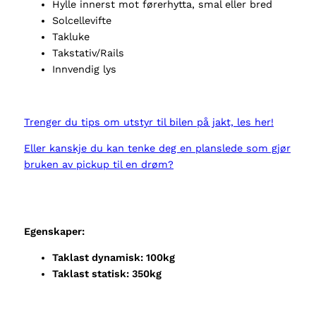
Hylle innerst mot førerhytta, smal eller bred
Solcellevifte
Takluke
Takstativ/Rails
Innvendig lys
Trenger du tips om utstyr til bilen på jakt, les her!
Eller kanskje du kan tenke deg en planslede som gjør
bruken av pickup til en drøm?
Egenskaper:
Taklast dynamisk: 100kg
Taklast statisk: 350kg