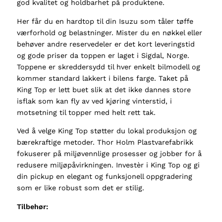
god kvalitet og holdbarhet på produktene.
D
C
Her får du en hardtop til din Isuzu som tåler tøffe
2
værforhold og belastninger. Mister du en nøkkel eller
0
behøver andre reservedeler er det kort leveringstid
1
og gode priser da toppen er laget i Sigdal, Norge.
2
Toppene er skreddersy
dd til hver enkelt bilmodell og
-
kommer standard
lakkert i bilens farge
.
Taket på
2
King Top er lett
buet
slik at det ikke dannes store
0
isflak som kan fly av ved kjøring vinterstid, i
1
motsetning til topper med helt rett tak.
5
Ved å velge King Top støtter du lokal produksjon og
a
bærekraftige metoder. Thor Holm Plastvarefabrikk
n
fokuserer på miljøvennlige prosesser og jobber for å
t
redusere miljøpåvirkningen. Investèr i King Top og gi
a
din pickup en elegant og funksjonell oppgradering
l
som er like robust som det er stilig.
l
Tilbehør: