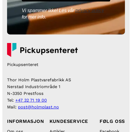
Vi spammer ikke! Les vår
privacy policy
for mer info.
Pickupsenteret
Thor Holm Plastvarefabrikk AS
Nerstad Industriområde 1
N-3350 Prestfoss
Tel:
+47 32 71 19 00
Mail:
post@holmplast.no
INFORMASJON
KUNDESERVICE
FØLG OSS
Om oss
Artikler
Facebook